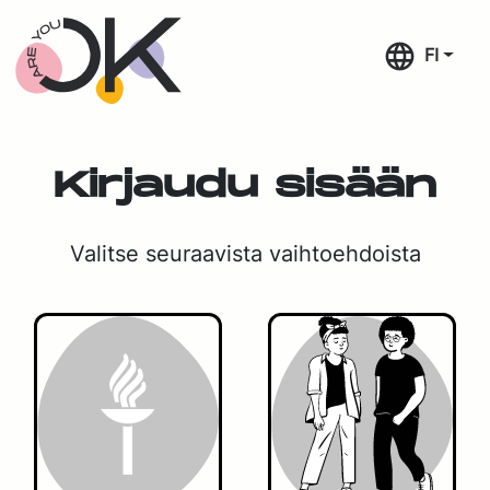
Siirry suoraan sisältöön
FI
Kir­jau­du si­sään
Va­lit­se seu­raa­vis­ta vaih­toeh­dois­ta