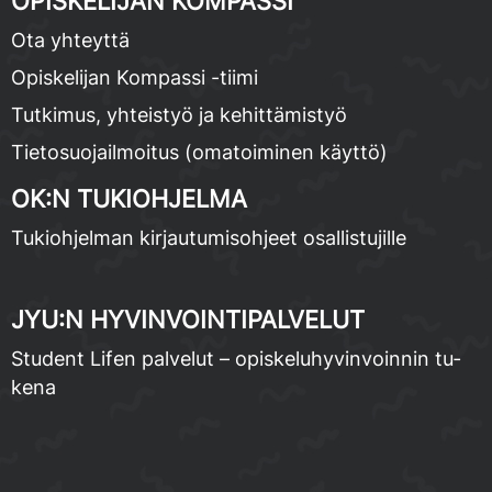
OPIS­KE­LI­JAN KOM­PAS­SI
Ota yh­teyt­tä
Opis­ke­li­jan Kom­pas­si -tii­mi
Tut­ki­mus, yh­teis­työ ja ke­hit­tä­mis­työ
Tie­to­suo­jail­moi­tus (oma­toi­mi­nen käyt­tö)
OK:N TU­KIOH­JEL­MA
Tu­kioh­jel­man kir­jau­tu­mis­oh­jeet osal­lis­tu­jil­le
JYU:N HY­VIN­VOIN­TI­PAL­VE­LUT
Stu­dent Li­fen pal­ve­lut – opis­ke­lu­hy­vin­voin­nin tu­
ke­na